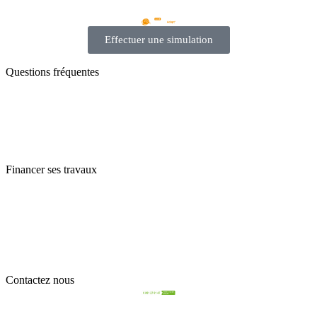
Effectuer une simulation
Questions fréquentes
Conditions d’éligibilité
Plafonds de ressources
Montant de l’aide
Travaux pris en charge
Financer ses travaux
Salle de bain et WC
Escalier et circulations
Cuisine
Chambre et Salon
Domotique
Contactez nous
FAQ